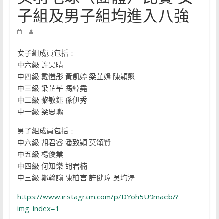
子組及男子組均進入八強
女子組成員包括﹕
中六級 許昊晴
中四級 戴愷彤 黃凱婷 梁芷嫣 陳穎翹
中三級 梁芷芊 馮綽堯
中二級 黎敏鈺 孫伊秀
中一級 梁思瓏
男子組成員包括﹕
中六級 胡君睿 潘致穎 莫頌賢
中五級 楊俊業
中四級 何知樂 胡君楠
中三級 鄭翰諭 陳柏言 許健璋 吳均澤
https://www.instagram.com/p/DYoh5U9maeb/?
img_index=1