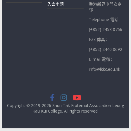
入會申請
香港新界屯門安定
邨
Telephone 電話 :
(+852) 2458 0766
Fax 傳真 :
(+852) 2440 0692
E-mail 電郵 :
info@lkkc.edu.hk
Copyright © 2019-2026 Shun Tak Fraternal Association Leung
Kau Kui College. All rights reserved.