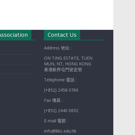
Association
Contact Us
Address 地址 :
ON TING ESTATE, TUEN
MUN, NT, HONG KONG
香港新界屯門安定邨
Telephone 電話 :
(+852) 2458 0766
Fax 傳真 :
(+852) 2440 0692
E-mail 電郵 :
info@lkkc.edu.hk