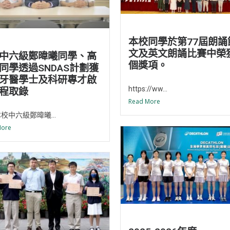
本校同學於第77屆朗誦
文及英文朗誦比賽中榮
中六級鄭暐曦同學、高
個獎項。
同學透過SNDAS計劃獲
牙醫學士及科研專才啟
https://ww...
程取錄
Read More
校中六級鄭暐曦...
More