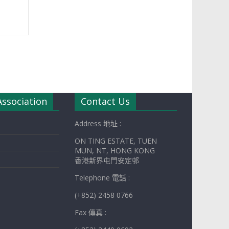
Association
Contact Us
Address 地址 :
ON TING ESTATE, TUEN
MUN, NT, HONG KONG
香港新界屯門安定邨
Telephone 電話 :
(+852) 2458 0766
Fax 傳真 :