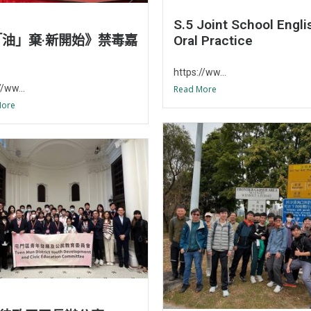
S.5 Joint School Engli
Oral Practice
「油」棄·新開始》禁毒嘉
https://ww...
//ww...
Read More
More