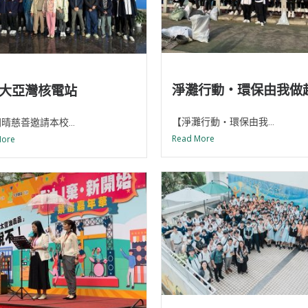
淨灘行動・環保由我做
大亞灣核電站
【淨灘行動・環保由我...
晴慈善邀請本校...
Read More
More