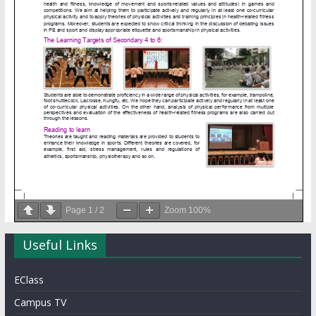
Page
1
/
2
Zoom
100%
Useful Links
EClass
Campus TV