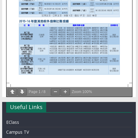
Page
1
/
8
Zoom
100%
Useful Links
EClass
Campus TV