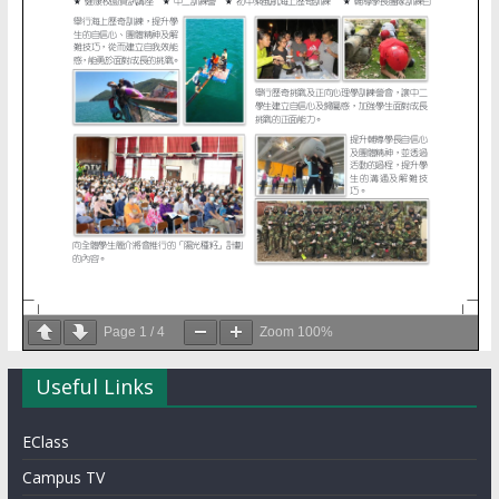
Page
1
/
4
Zoom
100%
Useful Links
EClass
Campus TV