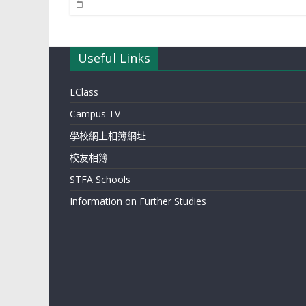
Useful Links
EClass
Campus TV
學校網上相簿網址
校友相簿
STFA Schools
Information on Further Studies