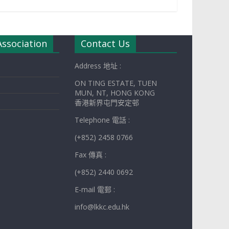
Association
Contact Us
Address 地址 :
ON TING ESTATE, TUEN
MUN, NT, HONG KONG
香港新界屯門安定邨
Telephone 電話 :
(+852) 2458 0766
Fax 傳真 :
(+852) 2440 0692
E-mail 電郵 :
info@lkkc.edu.hk