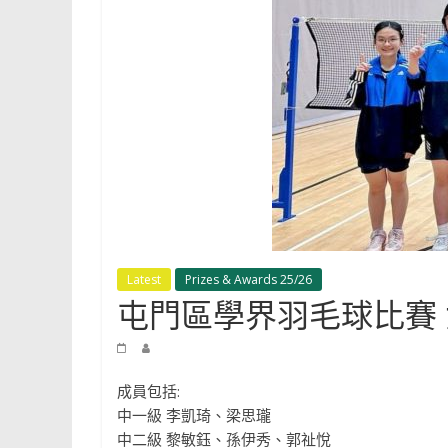
Shun
Tak
Fraternal
Association
Leung
Kau
Kui
College
Latest
Prizes & Awards 25/26
屯門區學界羽毛球比賽 
成員包括:
中一級 李凱琦、梁思瓏
中二級 黎敏鈺、孫伊秀、郭祉悅