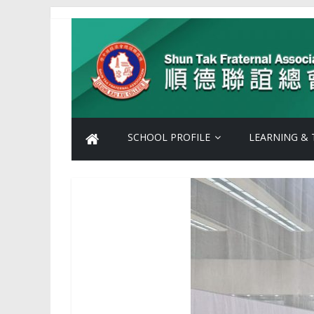
Skip
Shun
to
content
Tak
Fraternal
Association
SCHOOL PROFILE
LEARNING & 
Leung
Kau
Kui
College