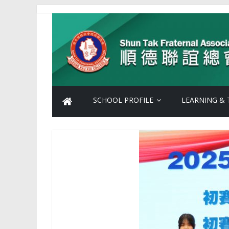
Skip
Shun
to
content
Tak
Fraternal
Association
SCHOOL PROFILE
LEARNING & 
Leung
Kau
Kui
College