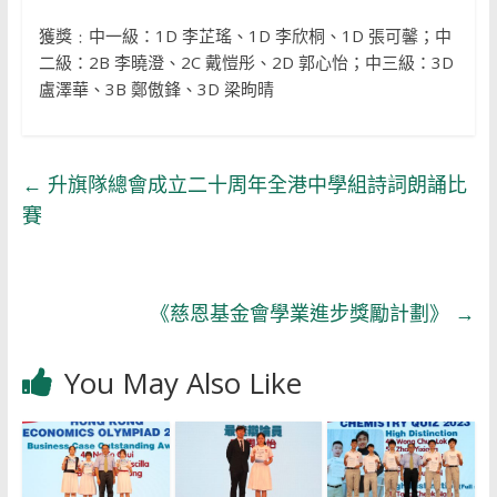
獲獎﹕中一級：1D 李芷瑤、1D 李欣桐、1D 張可馨；中
二級：2B 李曉澄、2C 戴愷彤、2D 郭心怡；中三級：3D
盧澤華、3B 鄭傲鋒、3D 梁昫晴
←
升旗隊總會成立二十周年全港中學組詩詞朗誦比
賽
《慈恩基金會學業進步獎勵計劃》
→
You May Also Like