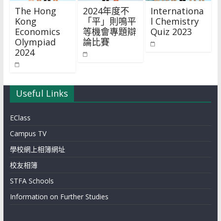
The Hong
2024年度不
Internationa
Kong
「平」則鳴平
l Chemistry
Economics
等機會專題辯
Quiz 2023
Olympiad
論比賽
2024
Useful Links
EClass
Campus TV
學校網上相簿網址
校友相簿
STFA Schools
Information on Further Studies