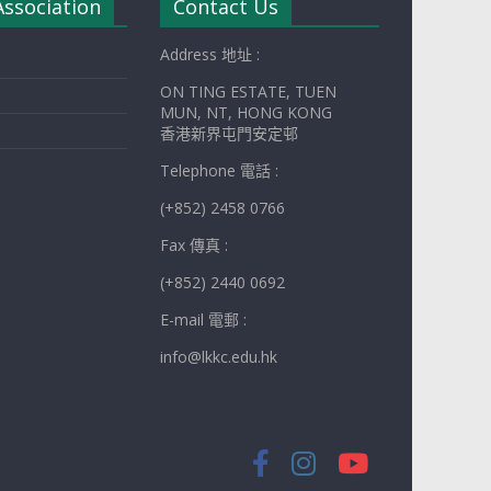
Association
Contact Us
Address 地址 :
ON TING ESTATE, TUEN
MUN, NT, HONG KONG
香港新界屯門安定邨
Telephone 電話 :
(+852) 2458 0766
Fax 傳真 :
(+852) 2440 0692
E-mail 電郵 :
info@lkkc.edu.hk