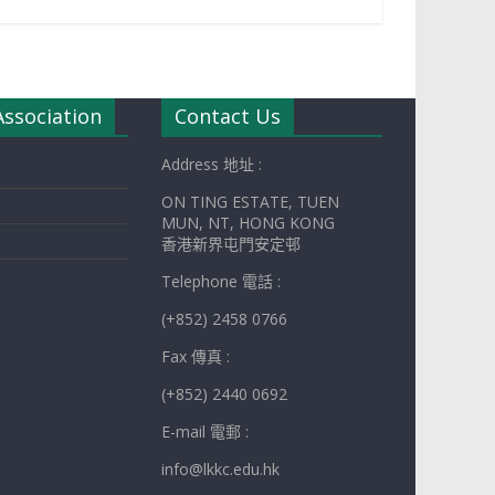
Association
Contact Us
Address 地址 :
ON TING ESTATE, TUEN
MUN, NT, HONG KONG
香港新界屯門安定邨
Telephone 電話 :
(+852) 2458 0766
Fax 傳真 :
(+852) 2440 0692
E-mail 電郵 :
info@lkkc.edu.hk