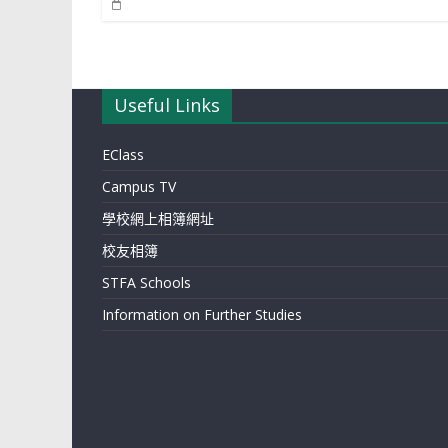
Useful Links
EClass
Campus TV
學校網上相簿網址
校友相簿
STFA Schools
Information on Further Studies