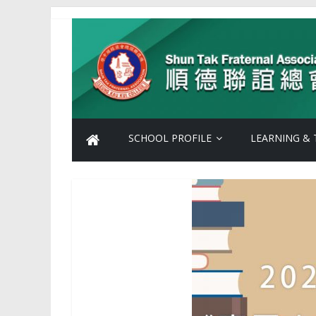
Skip
Shun
to
content
Tak
Fraternal
Association
SCHOOL PROFILE
LEARNING & 
Leung
Kau
Kui
College