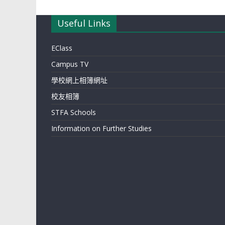
Useful Links
EClass
Campus TV
學校網上相簿網址
校友相簿
STFA Schools
Information on Further Studies