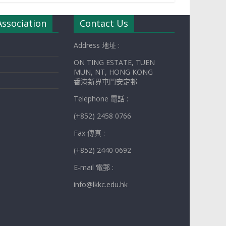
Association
Contact Us
Address 地址 :
ON TING ESTATE, TUEN
MUN, NT, HONG KONG
香港新界屯門安定邨
Telephone 電話 :
(+852) 2458 0766
Fax 傳真 :
(+852) 2440 0692
E-mail 電郵 :
info@lkkc.edu.hk