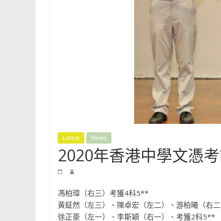
Shun
Tak
Fraternal
Association
Leung
Kau
Kui
College
Latest
News
2020年香港中學文憑
馮柏瑋（右三）考獲4科5**
黃鉦然（左三）、陳卓宏（左二）、游柏曦（右二）
徐正豪（左一）、李斯穎（右一）、考獲2科5**