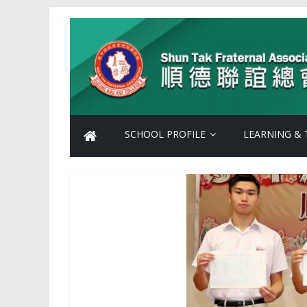
Skip
Shun
to
content
Tak
Fraternal
Association
SCHOOL PROFILE
LEARNING & 
Leung
Kau
Kui
College