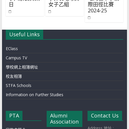
日
女子乙組
際田徑比賽
2024-25
Useful Links
EClass
Campus TV
學校網上相簿網址
校友相簿
STFA Schools
Information on Further Studies
PTA
Alumni
Contact Us
Association
Address 地址 :