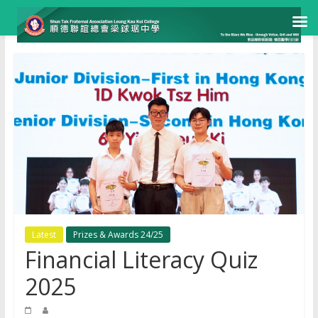
Skip
to
content
Latest
Prizes & Awards 24/25
Financial Literacy Quiz
2025