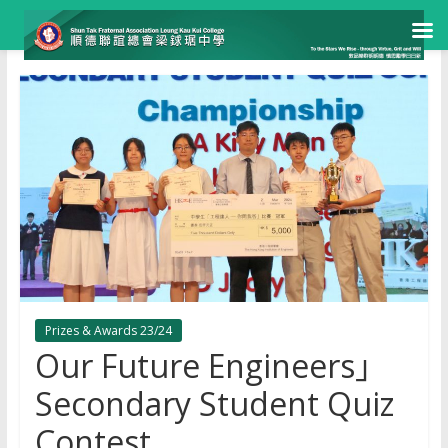
Skip
to
content
Prizes & Awards 23/24
Our Future Engineers」
Secondary Student Quiz
Contest