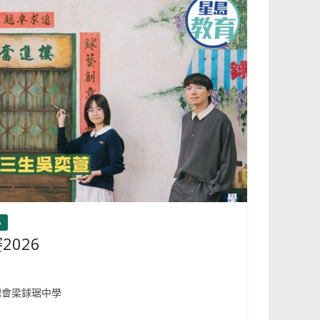
6
026
總會梁銶琚中學