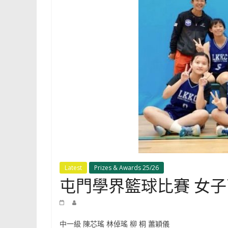
Shun
Tak
Fraternal
Association
Leung
Kau
Kui
College
Latest
Prizes & Awards 25/26
屯門學界籃球比賽 女子
中一級 陳芯瑤 林倬瑤 柳 桐 蕭穎儀