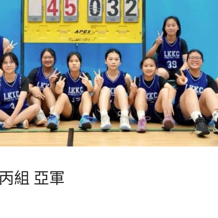
丙組 亞軍