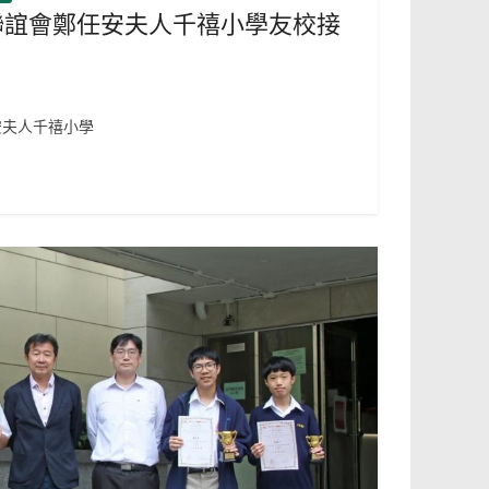
聯誼會鄭任安夫人千禧小學友校接
安夫人千禧小學