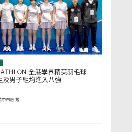
6
DECATHLON 全港學界精英羽毛球
組及男子組均進入八強
晴中四級 戴