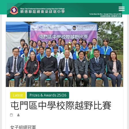
Skip
to
content
Latest
Prizes & Awards 25/26
屯門區中學校際越野比賽
女子組總冠軍