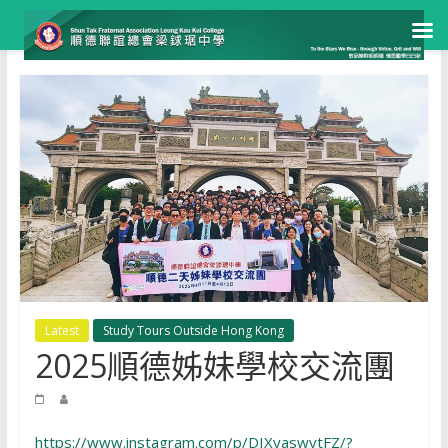
Skip
to
content
Latest
Study Tours Outside Hong Kong
2025順德姊妹學校交流團
https://www.instagram.com/p/DIXyaswytFZ/?