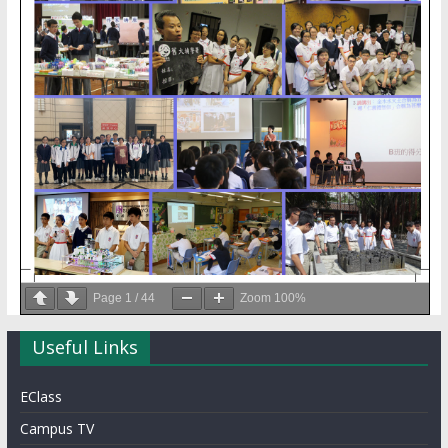
Page
1
/
44
Zoom
100%
Useful Links
EClass
Campus TV