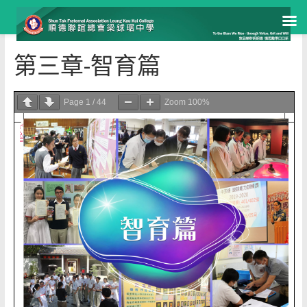
Skip
第三章-智育篇
to
content
Page
1
/
44
Zoom
100%